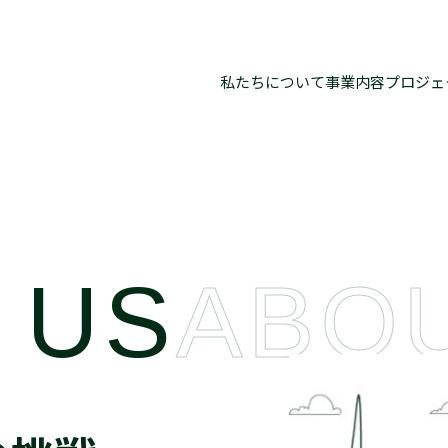
私たちについて
事業内容
プロジェ
採用情報
COMPANY
NEWS
メッセージ
稲庭風力発電事業
PROJECT
お知らせ
会社概要
留寿都風力発電事業
環境影響評価
企業情報インデックス
ニュースインデックス
茨城塙風力発電事業
プロジェクト一覧インデックス
 US
ABO