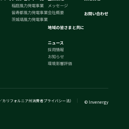
稲庭風力発電事業
メッセージ
留寿都風力発電事業
会社概要
お問い合わせ
茨城塙風力発電事業
地域の皆さまと共に
ニュース
採用情報
お知らせ
環境影響評価
／カリフォルニア州消費者プライバシー法）
© Invenergy