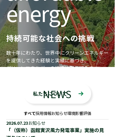
energy
持続可能な社会への挑戦
数十年にわたり、世界中にクリーンエネルギー
を提供してきた経験と実績に基づき、
グリーンエネルギーの推進に取り組みます。
NEWS
私たちについて
すべて
採用情報
お知らせ
環境影響評価
2026.07.23
お知らせ
「（仮称）函館寅沢風力発電事業」実施の見