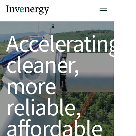
Accelerating
cleaner,
more
reliable,
affordable