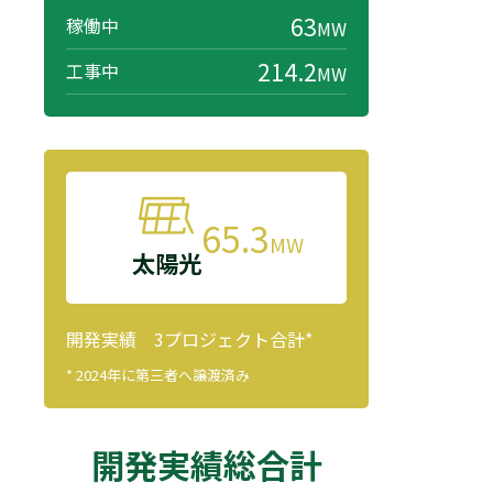
63
稼働中
MW
214.2
工事中
MW
65.3
MW
太陽光
開発実績 3プロジェクト合計*
* 2024年に第三者へ譲渡済み
開発実績総合計