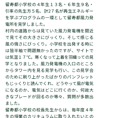
留寿都小学校の４年生１３名・６年生９名・
引率の先生方５名、計2７名が再生エネルギー
を学ぶプログラムの一環として留寿都風力発
電所を見学しました。
村内の道路からは見ていた風力発電機を間近
で見てその大きさにびっくり。そして感じる
風の強さにびっくり。小学校を出発する時に
は皆半袖で問題無かったのですが、サイトで
は気温１７℃。寒くなって上着を羽織っての見
学となりました。風力発電機の入口のところ
からタワー内を見る見学も行い、この見学会
のために刷り上がったばかりのパンフレット
もじっくりと読んでくれ、どうやって風が電気
になるのか、電気はどこに行くのか、何故大
きなブレードが回るのか等々、質問が多数出
ました。
留寿都小学校の校長先生からは、毎年度４年
生の授業のカリキュラムに取り入れたいとの