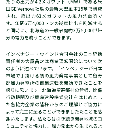
たりの出力が4.2メガワット（MW）である米
国GE Vernova社製の最新大型風車15基で構成
され、総出力63メガワットの風力発電所で
す。年間6万4,000トンの炭素排出を削減する
と同時に、北海道の一般家庭約3万5,000世帯
分の電力を賄うことができます。
インベナジー・ウインド合同会社の日本統括
責任者の大屋昌之は商業運転開始について次
のように述べています。「インベナジーが日本
市場で手掛ける初の風力発電事業として留寿
都風力発電所の商業運転を開始できたことを
誇りに思います。北海道留寿都村の皆様、関係
行政機関及び鹿島建設株式会社をはじめとし
た各協力企業の皆様からのご理解とご協力に
よって完工に至ることができましたたことを感
謝いたします。私たちは引き続き開発地域のコ
ミュニティと協力し、風力発電から生まれるよ