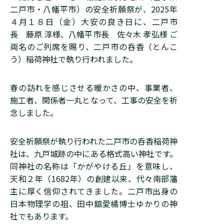
二戸市・八幡平市）の安全祈願祭が、2025年
４月１８日（金）大安の良き日に、二戸市
長 藤原 淳様、八幡平市長 佐々木 孝弘様 ご
両名のご列席を賜り、二戸市の呑香（とんこ
う）稲荷神社で執り行われました。
春の訪れを感じさせる暖かさの中、事業者、
施工者、関係者一丸となって、工事の安全を祈
念しました。
安全祈願祭が執り行われた二戸市の呑香稲荷神
社は、九戸城跡の中にある格式高い神社です。
同神社の名称は「かがやける丘」を意味し、
天和２年（1682年）の創建以来、代々南部藩
主に厚く信仰されてきました。二戸市出身の
日本物理学の祖、田中舘愛橘博士ゆかりの神
社でもあります。