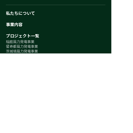
私たちについて
事業内容
プロジェクト一覧
稲庭風力発電事業
留寿都風力発電事業
茨城塙風力発電事業
企業情報
メッセージ
会社概要
地域の皆さまと共に
ニュース
採用情報
お知らせ
環境影響評価
採用情報
お問い合わせ